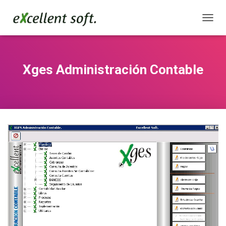
C
A
M
B
I
Xges Administración Contable
A
R
M
O
D
O
D
E
N
A
V
E
G
A
C
I